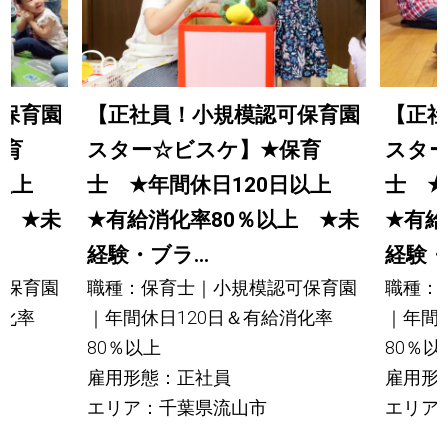
保育園
【正社員！小規模認可保育園
【正社
保育
スター☆ビスケ】
★
保育
スタ
日以上
士
★
年間休日120日以上
士
★
上
★
未
★
有給消化率80％以上
★
未
★
有給
経験・ブラ...
経験・ブ
可保育園
職種：保育士｜小規模認可保育園
職種：
消化率
｜年間休日120日＆有給消化率
｜年間
80％以上
80％以
雇用形態：正社員
雇用形
エリア：千葉県流山市
エリア