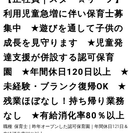
利用児童急増に伴い保育士募
集中
★
遊びを通して子供の
成長を見守ります
★
児童発
達支援が併設する認可保育
園
★
年間休日120日以上
★
未経験・ブランク復帰OK
★
残業ほぼなし！持ち帰り業務
なし
★
有給消化率80％以上
職種: 保育士｜昨年オープンした認可保育園｜年間休日121日＆