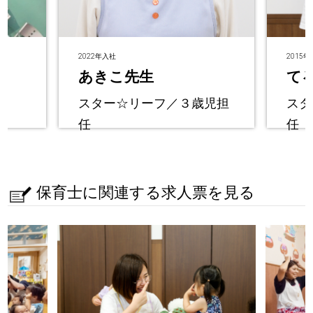
2022年入社
2015
あきこ先生
て
スター☆リーフ／３歳児担
スタ
任
任
保育士に関連する求人票を見る