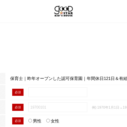
保育士｜昨年オープンした認可保育園｜年間休日121日＆有給
必須
必須
例) 1970年1月1日→19
男性
女性
必須